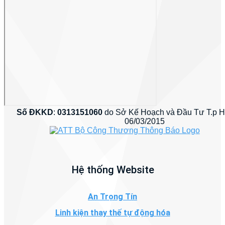
Số ĐKKD
:
0313151060
do Sở Kế Hoạch và Đầu Tư T.p 
06/03/2015
Hệ thống Website
An Trọng Tín
Linh kiện thay thế tự động hóa