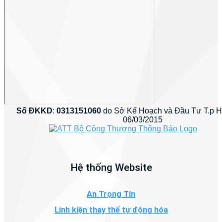
Số ĐKKD
:
0313151060
do Sở Kế Hoạch và Đầu Tư T.p 
06/03/2015
Hệ thống Website
An Trọng Tín
Linh kiện thay thế tự động hóa