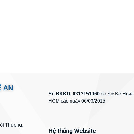
Ệ AN
Số ĐKKD
:
0313151060
do Sở Kế Hoạch
HCM cấp ngày 06/03/2015
hới Thượng,
Hệ thống Website