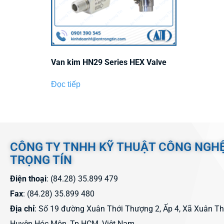
Van kim HN29 Series HEX Valve
Đọc tiếp
CÔNG TY TNHH KỸ THUẬT CÔNG NGH
TRỌNG TÍN
Điện thoại
: (84.28) 35.899 479
Fax
: (84.28) 35.899 480
Địa chỉ
: Số 19 đường Xuân Thới Thượng 2, Ấp 4, Xã Xuân T
Huyện Hóc Môn, Tp.HCM, Việt Nam