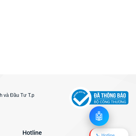
 và Đầu Tư T.p
🤖
Hotline
📞 Hotline