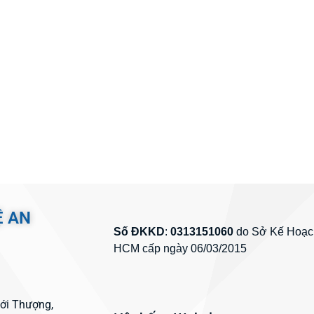
Ệ AN
Số ĐKKD
:
0313151060
do Sở Kế Hoạch
HCM cấp ngày 06/03/2015
hới Thượng,