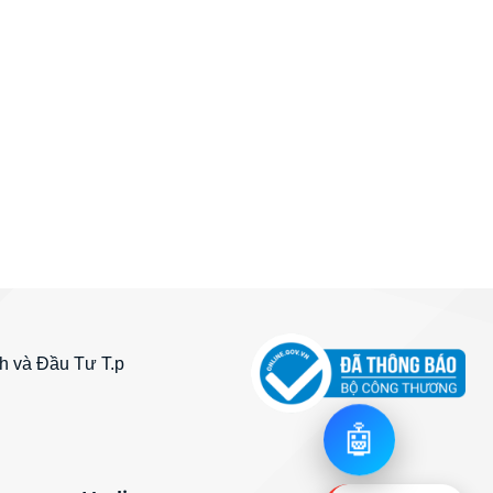
 và Đầu Tư T.p
🤖