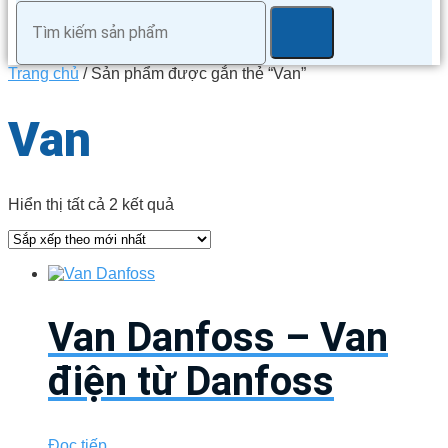
Trang chủ
/ Sản phẩm được gắn thẻ “Van”
Van
Đã
Hiển thị tất cả 2 kết quả
sắp
xếp
theo
mới
nhất
Van Danfoss – Van
điện từ Danfoss
Đọc tiếp