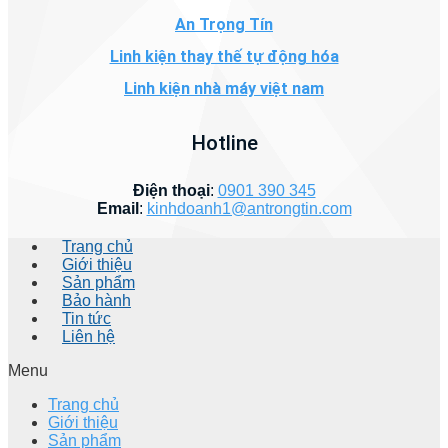
An Trọng Tín
Linh kiện thay thế tự động hóa
Linh kiện nhà máy việt nam
Hotline
Điện thoại
:
0901 390 345
Email
:
kinhdoanh1@antrongtin.com
Trang chủ
Giới thiệu
Sản phẩm
Bảo hành
Tin tức
Liên hệ
Menu
Trang chủ
Giới thiệu
Sản phẩm