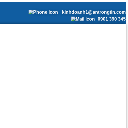
kinhdoanh1@antrongtin.com
0901 390 345