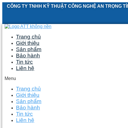
Skip
CÔNG TY TNHH KỸ THUẬT CÔNG NGHỆ AN TRỌNG TÍ
to
content
Trang chủ
Giới thiệu
Sản phẩm
Bảo hành
Tin tức
Liên hệ
Menu
Trang chủ
Giới thiệu
Sản phẩm
Bảo hành
Tin tức
Liên hệ