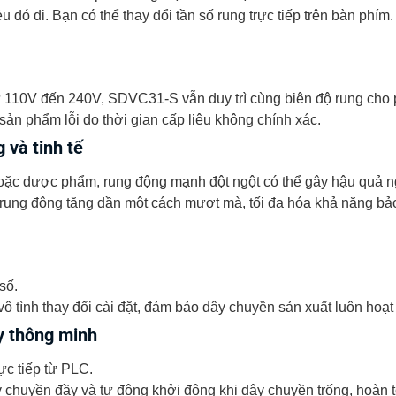
ều đó đi. Bạn có thể thay đổi tần số rung trực tiếp trên bàn phím
ừ 110V đến 240V, SDVC31-S vẫn duy trì cùng biên độ rung cho 
ản phẩm lỗi do thời gian cấp liệu không chính xác.
 và tinh tế
n hoặc dược phẩm, rung động mạnh đột ngột có thể gây hậu quả n
g động tăng dần một cách mượt mà, tối đa hóa khả năng bảo 
số.
 tình thay đổi cài đặt, đảm bảo dây chuyền sản xuất luôn hoạt đ
y thông minh
ực tiếp từ PLC.
y chuyền đầy và tự động khởi động khi dây chuyền trống, hoàn 