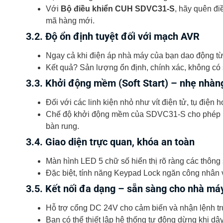
Với
Bộ điều khiển CUH SDVC31-S
, hãy quên đi
mã hàng mới.
3.2. Độ ổn định tuyệt đối với mạch AVR
Ngay cả khi điện áp nhà máy của bạn dao động t
Kết quả? Sản lượng ổn định, chính xác, không có s
3.3. Khởi động mềm (Soft Start) – nhẹ nhàng
Đối với các linh kiện nhỏ như vít điện tử, tụ điệ
Chế độ khởi động mềm của SDVC31-S cho phép run
bàn rung.
3.4. Giao diện trực quan, khóa an toàn
Màn hình LED 5 chữ số hiển thị rõ ràng các thông 
Đặc biệt, tính năng Keypad Lock ngăn công nhân vô
3.5. Kết nối đa dạng – sẵn sàng cho nhà má
Hỗ trợ cổng DC 24V cho cảm biến và nhận lệnh tr
Bạn có thể thiết lập hệ thống tự động dừng khi dâ