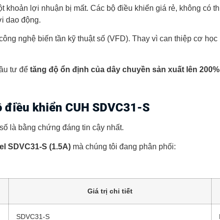
t khoản lợi nhuận bị mất. Các bộ điều khiển giá rẻ, không có 
ới dao động.
công nghệ biến tần kỹ thuật số (VFD). Thay vì can thiệp cơ học
đầu tư để
tăng độ ổn định của dây chuyền sản xuất lên 200%
ộ điều khiển CUH SDVC31-S
số là bằng chứng đáng tin cậy nhất.
l SDVC31-S (1.5A)
mà chúng tôi đang phân phối:
Giá trị chi tiết
SDVC31-S