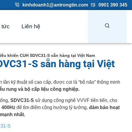
kinhdoanh1@antrongtin.com
0901 390 345
 tức
Liên hệ
iều khiển CUH SDVC31-S sẵn hàng tại Việt Nam
VC31-S sẵn hàng tại Việt
n tần kỹ thuật số cao cấp, được coi là “bộ não” thông minh
ễu rung và bộ cấp liệu công nghiệp.
hống,
SDVC31-S
sử dụng công nghệ VVVF tiên tiến, cho
 400Hz
để tìm điểm cộng hưởng lý tưởng,
đảm bảo hoạt
 mạnh nhất.
C31-S