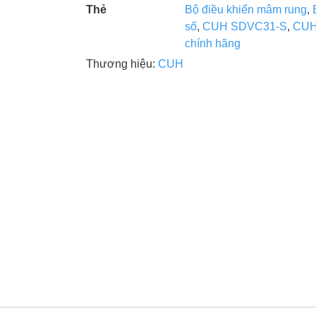
Thẻ
Bộ điều khiển mâm rung
,
số
,
CUH SDVC31-S
,
CUH
chính hãng
Thương hiệu:
CUH