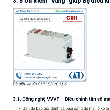
3. 5 Ưu điểm “Vàng” giúp Bộ điều k
Bộ điều khiển CUH SDVC31-S
3.1. Công nghệ VVVF – Điều chỉnh tần số mà
Bạn đã bao giờ dành cả buổi sáng để mài lò xo l