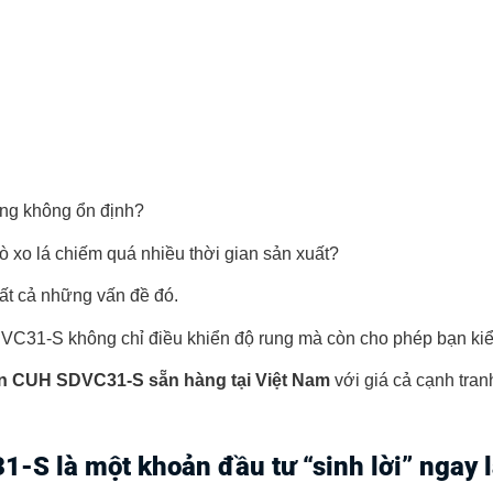
ộng không ổn định?
lò xo lá chiếm quá nhiều thời gian sản xuất?
tất cả những vấn đề đó.
VC31-S không chỉ điều khiển độ rung mà còn cho phép bạn kiểm
ển CUH SDVC31-S sẵn hàng tại Việt Nam
với giá cả cạnh tranh
31-S
là một khoản đầu tư “sinh lời” ngay 