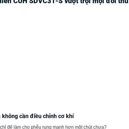
hiển CUH SDVC31-S vượt trội mọi đối thủ
 không cần điều chỉnh cơ khí
á chỉ để làm cho phễu rung mạnh hơn một chút chưa?