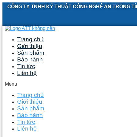
Skip
CÔNG TY TNHH KỸ THUẬT CÔNG NGHỆ AN TRỌNG TÍ
to
content
Trang chủ
Giới thiệu
Sản phẩm
Bảo hành
Tin tức
Liên hệ
Menu
Trang chủ
Giới thiệu
Sản phẩm
Bảo hành
Tin tức
Liên hệ