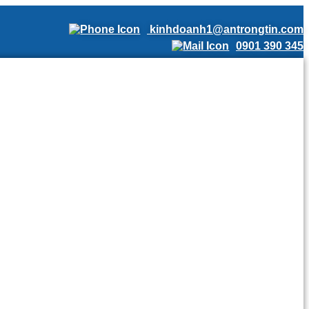
kinhdoanh1@antrongtin.com
0901 390 345