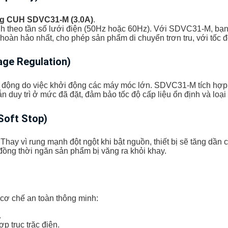
ng CUH SDVC31-M (3.0A)
.
ịnh theo tần số lưới điện (50Hz hoặc 60Hz). Với SDVC31-M, bạn
oàn hảo nhất, cho phép sản phẩm di chuyển trơn tru, với tốc đ
age Regulation)
 động do việc khởi động các máy móc lớn. SDVC31-M tích hợp m
ẫn duy trì ở mức đã đặt, đảm bảo tốc độ cấp liệu ổn định và lo
Soft Stop)
hay vì rung mạnh đột ngột khi bật nguồn, thiết bị sẽ tăng dần 
 đồng thời ngăn sản phẩm bị văng ra khỏi khay.
 cơ chế an toàn thông minh:
.
 trục trặc điện.