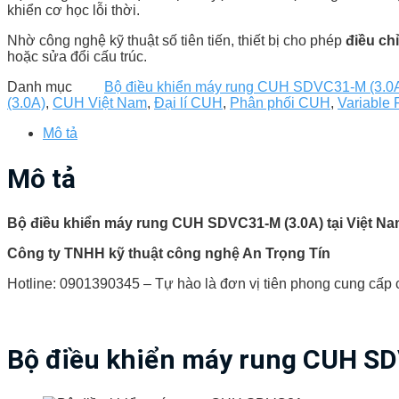
khiển cơ học lỗi thời.
Nhờ công nghệ kỹ thuật số tiên tiến, thiết bị cho phép
điều ch
hoặc sửa đổi cấu trúc.
Danh mục
Bộ điều khiển máy rung CUH SDVC31-M (3.0
(3.0A)
,
CUH Việt Nam
,
Đại lí CUH
,
Phân phối CUH
,
Variable 
Mô tả
Mô tả
Bộ điều khiển máy rung CUH SDVC31-M (3.0A) tại Việt N
Công ty TNHH kỹ thuật công nghệ An Trọng Tín
Hotline: 0901390345 – Tự hào là đơn vị tiên phong cung cấp cá
Bộ điều khiển máy rung CUH SDV