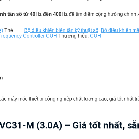
ỉnh tần số từ 40Hz đến 400Hz
để tìm điểm cộng hưởng chính x
A)
Thẻ
Bộ điều khiển biến tần kỹ thuật số
,
Bộ điều khiển m
Frequency Controller CUH
Thương hiệu:
CUH
am
c máy móc thiết bị công nghiệp chất lượng cao, giá tốt nhất trê
C31-M (3.0A) – Giá tốt nhất, sẵ