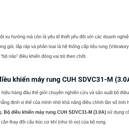
t xu hướng mà còn là yếu tố thiết yếu đối với các doanh nghiệ
 gói, lắp ráp và phân loại là hệ thống cấp liệu rung (Vibratory
“bộ não” điều khiển đóng vai trò then chốt.
điều khiển máy rung CUH SDVC31-M (3.0
hiệu hàng đầu thế giới chuyên nghiên cứu và sản xuất bộ điều 
ẳng định vị thế của mình nhờ khả năng điều chỉnh tần số linh 
g,
Bộ điều khiển máy rung CUH SDVC31-M (3.0A)
sử dụng côn
ần thay đổi cấu trúc cơ khí (như lò xo) của bộ rung.