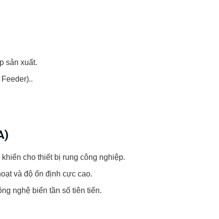
p sản xuất.
 Feeder)..
A)
khiển cho thiết bị rung công nghiệp.
hoạt và độ ổn định cực cao.
g nghệ biến tần số tiên tiến.