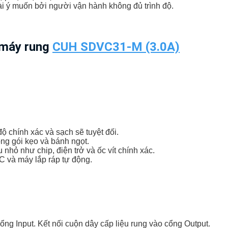
i ý muốn bởi người vận hành không đủ trình độ.
 máy rung
CUH SDVC31-M (3.0A)
độ chính xác và sạch sẽ tuyệt đối.
ng gói kẹo và bánh ngọt.
u nhỏ như chip, điện trở và ốc vít chính xác.
 và máy lắp ráp tự động.
ng Input. Kết nối cuộn dây cấp liệu rung vào cổng Output.