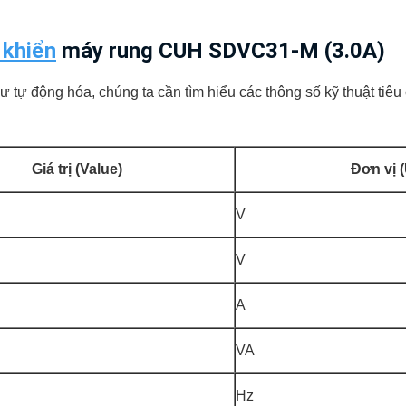
 khiển
máy rung CUH SDVC31-M (3.0A)
ư tự động hóa, chúng ta cần tìm hiểu các thông số kỹ thuật tiêu
Giá trị (Value)
Đơn vị (
V
V
A
VA
Hz