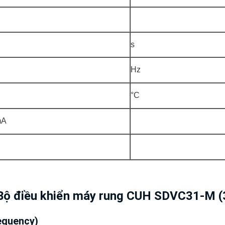
s
Hz
°C
mA
Bộ điều khiển máy rung CUH SDVC31-M (
requency)