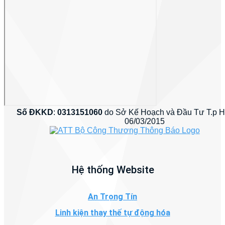
Số ĐKKD
:
0313151060
do Sở Kế Hoạch và Đầu Tư T.p 
06/03/2015
Hệ thống Website
An Trọng Tín
Linh kiện thay thế tự động hóa