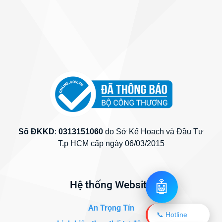
Số ĐKKD
:
0313151060
do Sở Kế Hoạch và Đầu Tư
T.p HCM cấp ngày 06/03/2015
Hệ thống Website
🤖
An Trọng Tín
📞 Hotline