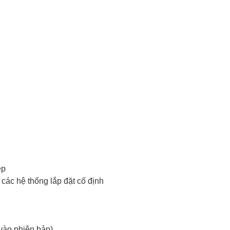
ẹp
các hệ thống lắp đặt cố định
vào phiên bản)