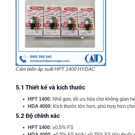
Cảm biến áp suất HPT 1400 HYDAC
5.1 Thiết kế và kích thước
HPT 1400:
Nhỏ gọn, tối ưu hóa cho không gian h
HDA 4000:
Kích thước lớn hơn, phù hợp hơn cho 
5.2 Độ chính xác
HPT 1400:
±0,5% FS
HDA 4000:
±0,5% FS hoặc ±0,25% FS (tùy thuộc 