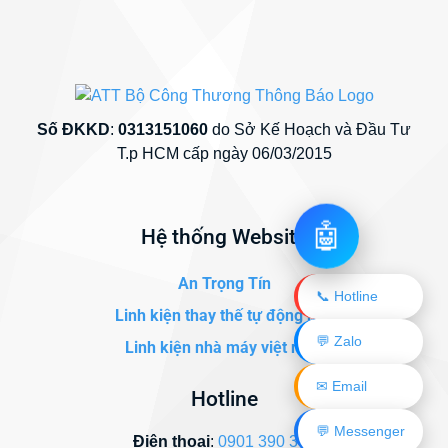
Số ĐKKD
:
0313151060
do Sở Kế Hoạch và Đầu Tư
T.p HCM cấp ngày 06/03/2015
🤖
Hệ thống Website
An Trọng Tín
📞 Hotline
Linh kiện thay thế tự động hóa
💬 Zalo
Linh kiện nhà máy việt nam
✉ Email
Hotline
💬 Messenger
Điện thoại
:
0901 390 345