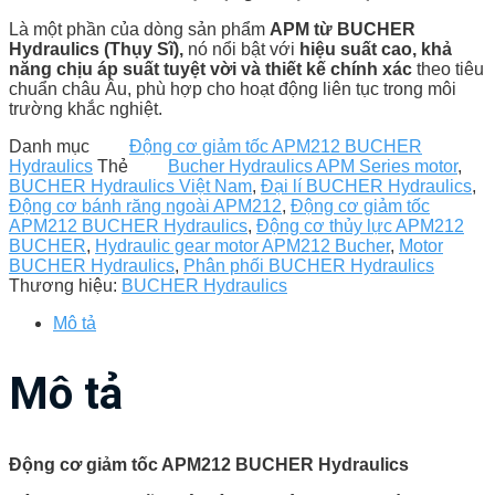
Là một phần của dòng sản phẩm
APM từ BUCHER
Hydraulics (Thụy Sĩ),
nó nổi bật với
hiệu suất cao, khả
năng chịu áp suất tuyệt vời và thiết kế chính xác
theo tiêu
chuẩn châu Âu, phù hợp cho hoạt động liên tục trong môi
trường khắc nghiệt.
Danh mục
Động cơ giảm tốc APM212 BUCHER
Hydraulics
Thẻ
Bucher Hydraulics APM Series motor
,
BUCHER Hydraulics Việt Nam
,
Đại lí BUCHER Hydraulics
,
Động cơ bánh răng ngoài APM212
,
Động cơ giảm tốc
APM212 BUCHER Hydraulics
,
Động cơ thủy lực APM212
BUCHER
,
Hydraulic gear motor APM212 Bucher
,
Motor
BUCHER Hydraulics
,
Phân phối BUCHER Hydraulics
Thương hiệu:
BUCHER Hydraulics
Mô tả
Mô tả
Động cơ giảm tốc APM212 BUCHER Hydraulics