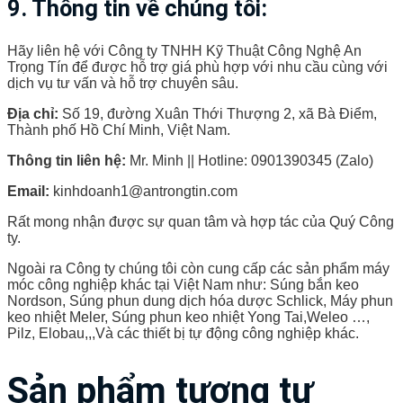
9. Thông tin về chúng tôi:
Hãy liên hệ với Công ty TNHH Kỹ Thuật Công Nghệ An
Trọng Tín để được hỗ trợ giá phù hợp với nhu cầu cùng với
dịch vụ tư vấn và hỗ trợ chuyên sâu.
Địa chỉ:
Số 19, đường Xuân Thới Thượng 2, xã Bà Điểm,
Thành phố Hồ Chí Minh, Việt Nam.
Thông tin liên hệ:
Mr. Minh || Hotline: 0901390345 (Zalo)
Email:
kinhdoanh1@antrongtin.com
Rất mong nhận được sự quan tâm và hợp tác của Quý Công
ty.
Ngoài ra Công ty chúng tôi còn cung cấp các sản phẩm máy
móc công nghiệp khác tại Việt Nam như: Súng bắn keo
Nordson, Súng phun dung dịch hóa dược Schlick, Máy phun
keo nhiệt Meler, Súng phun keo nhiệt Yong Tai,Weleo …,
Pilz, Elobau,,,Và các thiết bị tự động công nghiệp khác.
Sản phẩm tương tự