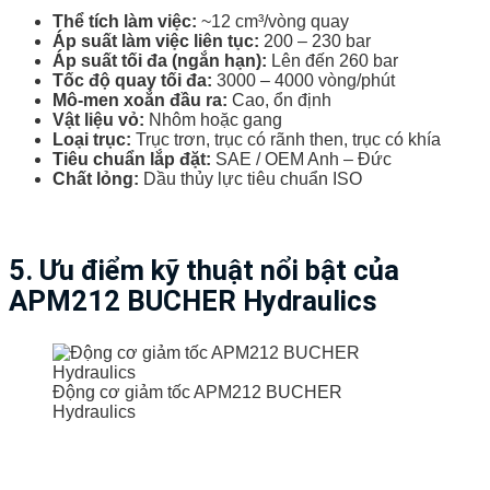
Thể tích làm việc:
~12 cm³/vòng quay
Áp suất làm việc liên tục:
200 – 230 bar
Áp suất tối đa (ngắn hạn):
Lên đến 260 bar
Tốc độ quay tối đa:
3000 – 4000 vòng/phút
Mô-men xoắn đầu ra:
Cao, ổn định
Vật liệu vỏ:
Nhôm hoặc gang
Loại trục:
Trục trơn, trục có rãnh then, trục có khía
Tiêu chuẩn lắp đặt:
SAE / OEM Anh – Đức
Chất lỏng:
Dầu thủy lực tiêu chuẩn ISO
5. Ưu điểm kỹ thuật nổi bật của
APM212 BUCHER Hydraulics
Động cơ giảm tốc APM212 BUCHER
Hydraulics