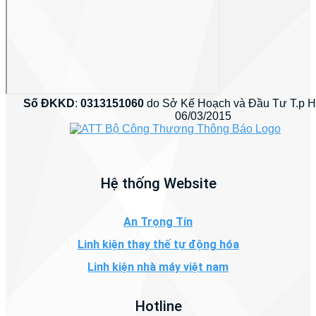
Số ĐKKD
:
0313151060
do Sở Kế Hoạch và Đầu Tư T.p 
06/03/2015
Hệ thống Website
An Trọng Tín
Linh kiện thay thế tự động hóa
Linh kiện nhà máy việt nam
Hotline