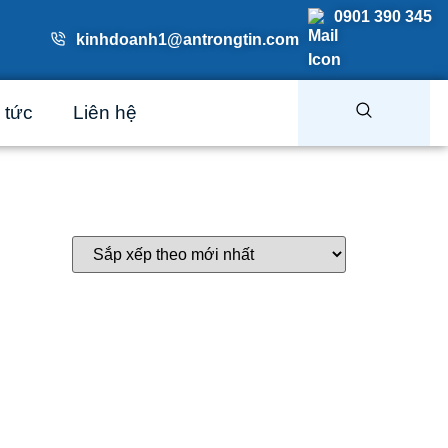
0901 390 345
kinhdoanh1@antrongtin.com
 tức
Liên hệ