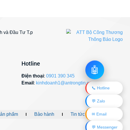
 và Đầu Tư T.p
Hotline
🤖
Điện thoại
:
0901 390 345
Email
:
kinhdoanh1@antrongtin.com
📞 Hotline
💬 Zalo
✉ Email
ản phẩm
Bảo hành
Tin tức
Liên hệ
💬 Messenger