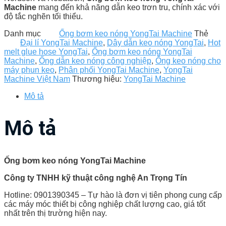
Machine
mang đến khả năng dẫn keo trơn tru, chính xác với
độ tắc nghẽn tối thiểu.
Danh mục
Ống bơm keo nóng YongTai Machine
Thẻ
Đại lí YongTai Machine
,
Dây dẫn keo nóng YongTai
,
Hot
melt glue hose YongTai
,
Ống bơm keo nóng YongTai
Machine
,
Ống dẫn keo nóng công nghiệp
,
Ống keo nóng cho
máy phun keo
,
Phân phối YongTai Machine
,
YongTai
Machine Việt Nam
Thương hiệu:
YongTai Machine
Mô tả
Mô tả
Ống bơm keo nóng YongTai Machine
Công ty TNHH kỹ thuật công nghệ An Trọng Tín
Hotline: 0901390345 – Tự hào là đơn vị tiên phong cung cấp
các máy móc thiết bị công nghiệp chất lượng cao, giá tốt
nhất trên thị trường hiện nay.