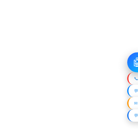

📞

✉
