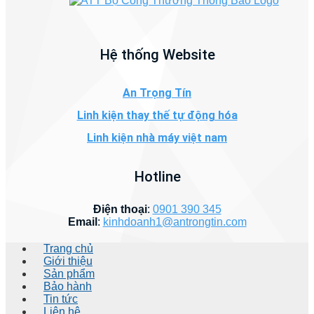
Hệ thống Website
An Trọng Tín
Linh kiện thay thế tự động hóa
Linh kiện nhà máy việt nam
Hotline
Điện thoại
:
0901 390 345
Email
:
kinhdoanh1@antrongtin.com
Trang chủ
Giới thiệu
Sản phẩm
Bảo hành
Tin tức
Liên hệ