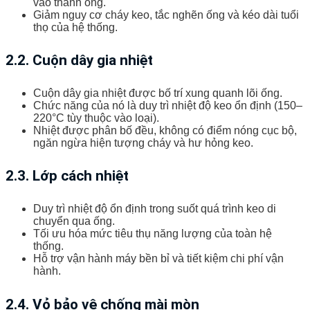
vào thành ống.
Giảm nguy cơ cháy keo, tắc nghẽn ống và kéo dài tuổi
thọ của hệ thống.
2.2. Cuộn dây gia nhiệt
Cuộn dây gia nhiệt được bố trí xung quanh lõi ống.
Chức năng của nó là duy trì nhiệt độ keo ổn định (150–
220°C tùy thuộc vào loại).
Nhiệt được phân bố đều, không có điểm nóng cục bộ,
ngăn ngừa hiện tượng cháy và hư hỏng keo.
2.3. Lớp cách nhiệt
Duy trì nhiệt độ ổn định trong suốt quá trình keo di
chuyển qua ống.
Tối ưu hóa mức tiêu thụ năng lượng của toàn hệ
thống.
Hỗ trợ vận hành máy bền bỉ và tiết kiệm chi phí vận
hành.
2.4. Vỏ bảo vệ chống mài mòn