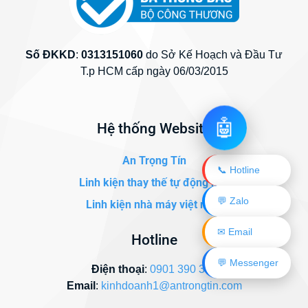
Số ĐKKD
:
0313151060
do Sở Kế Hoạch và Đầu Tư
T.p HCM cấp ngày 06/03/2015
🤖
Hệ thống Website
An Trọng Tín
📞 Hotline
Linh kiện thay thế tự động hóa
💬 Zalo
Linh kiện nhà máy việt nam
✉ Email
Hotline
💬 Messenger
Điện thoại
:
0901 390 345
Email
:
kinhdoanh1@antrongtin.com