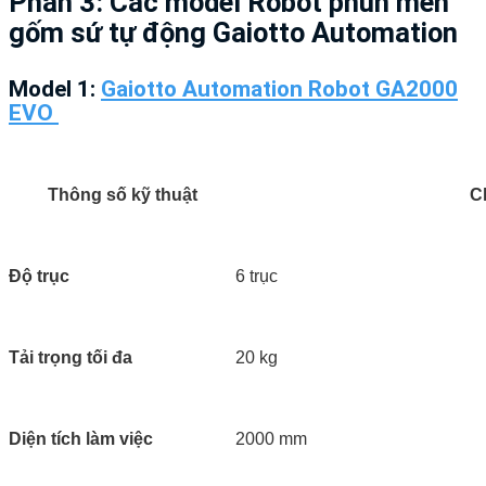
Phần 3: Các model Robot phun men
gốm sứ tự động Gaiotto Automation
Model 1:
Gaiotto Automation Robot GA2000
EVO
Thông số kỹ thuật
Ch
Độ trục
6 trục
Tải trọng tối đa
20 kg
Diện tích làm việc
2000 mm