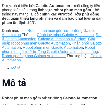
Được phát triển bởi
Gaiotto Automation
– một công ty tiên
phong toàn cầu trong
lĩnh vực robot phun men gốm
– hệ
thống này mang lại độ
chính xác vượt trội, lớp phủ đồng
đều, giảm thiểu lãng phí men và đảm bảo chất lượng sản
phẩm ổn định 24/7.
Danh mục
Robot phun men gốm sứ tự động Gaiotto
Automation
Thẻ
Cánh tay robot Gaiotto Automation
,
Đại
lí Gaiotto Automation
,
Gaiotto Automation Việt Nam
,
Giải
pháp robot phun men Gaiotto Automation
,
Phân phối Gaiotto
Automation
,
Robot phun men Gaiotto Automation
,
Robot
phun men gốm sứ tự động Gaiotto Automation chính hãng
,
Robot tự động hóa Gaiotto Automation
Thương hiệu:
Gaiotto
Automation
Mô tả
Mô tả
Robot phun men gốm sứ tự động Gaiotto Automation