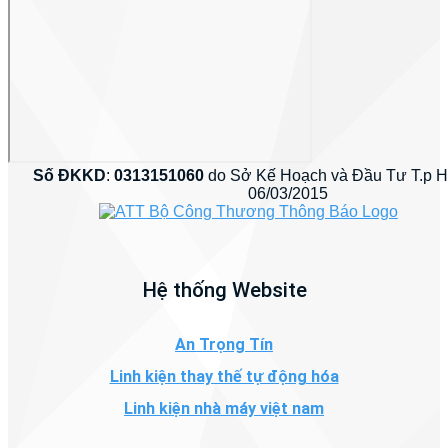
Số ĐKKD
:
0313151060
do Sở Kế Hoạch và Đầu Tư T.p 
06/03/2015
Hệ thống Website
An Trọng Tín
Linh kiện thay thế tự động hóa
Linh kiện nhà máy việt nam