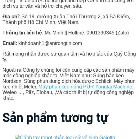
Trọng Tín để được hỗ trợ giá phù hợp với nhu cầu cùng với
dịch vụ tư vấn và hỗ trợ chuyên sâu.
Địa chỉ:
Số 19, đường Xuân Thới Thượng 2, xã Bà Điểm,
Thành phố Hồ Chí Minh, Việt Nam.
Thông tin liên hệ:
Mr. Minh || Hotline: 0901390345 (Zalo)
Email:
kinhdoanh1@antrongtin.com
Rất mong nhận được sự quan tâm và hợp tác của Quý Công
ty.
Ngoài ra Công ty chúng tôi còn cung cấp các sản phẩm máy
móc công nghiệp khác tại Việt Nam như: Súng bắn keo
Nordson, Súng phun dung dịch hóa dược Schlick, Máy phun
keo nhiệt Meler,
Máy phun keo nóng PUR Yongtai Machine
,
Weleo …, Pilz, Elobau,,,Và các thiết bị tự động công nghiệp
khác.
Sản phẩm tương tự