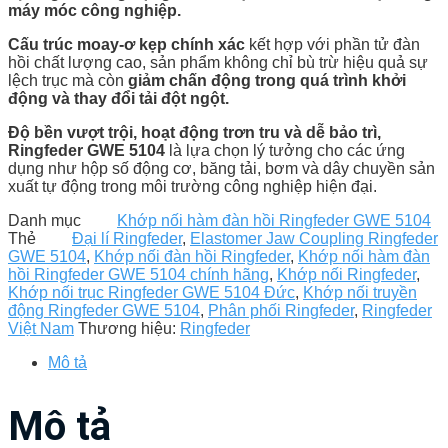
máy móc công nghiệp.
Cấu trúc moay-ơ kẹp chính xác
kết hợp với phần tử đàn
hồi chất lượng cao, sản phẩm không chỉ bù trừ hiệu quả sự
lệch trục mà còn
giảm chấn động trong quá trình khởi
động và thay đổi tải đột ngột.
Độ bền vượt trội, hoạt động trơn tru và dễ bảo trì,
Ringfeder GWE 5104
là lựa chọn lý tưởng cho các ứng
dụng như hộp số động cơ, băng tải, bơm và dây chuyền sản
xuất tự động trong môi trường công nghiệp hiện đại.
Danh mục
Khớp nối hàm đàn hồi Ringfeder GWE 5104
Thẻ
Đại lí Ringfeder
,
Elastomer Jaw Coupling Ringfeder
GWE 5104
,
Khớp nối đàn hồi Ringfeder
,
Khớp nối hàm đàn
hồi Ringfeder GWE 5104 chính hãng
,
Khớp nối Ringfeder
,
Khớp nối trục Ringfeder GWE 5104 Đức
,
Khớp nối truyền
động Ringfeder GWE 5104
,
Phân phối Ringfeder
,
Ringfeder
Việt Nam
Thương hiệu:
Ringfeder
Mô tả
Mô tả