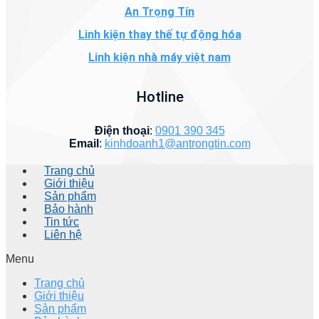
An Trọng Tín
Linh kiện thay thế tự động hóa
Linh kiện nhà máy việt nam
Hotline
Điện thoại
:
0901 390 345
Email
:
kinhdoanh1@antrongtin.com
Trang chủ
Giới thiệu
Sản phẩm
Bảo hành
Tin tức
Liên hệ
Menu
Trang chủ
Giới thiệu
Sản phẩm