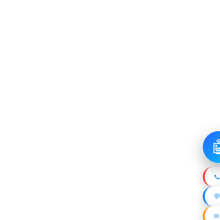

📞

✉