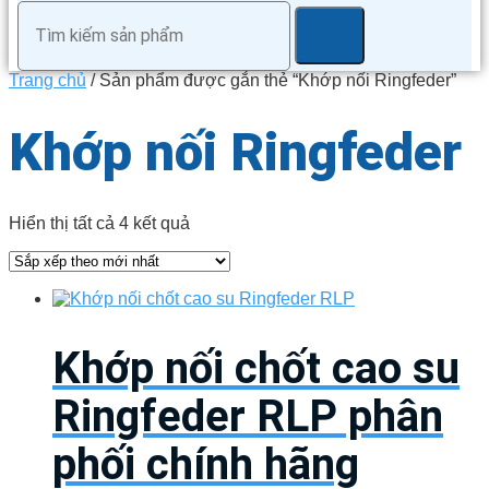
Trang chủ
/ Sản phẩm được gắn thẻ “Khớp nối Ringfeder”
Khớp nối Ringfeder
Đã
Hiển thị tất cả 4 kết quả
sắp
xếp
theo
mới
nhất
Khớp nối chốt cao su
Ringfeder RLP phân
phối chính hãng