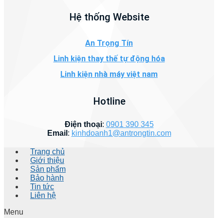
Hệ thống Website
An Trọng Tín
Linh kiện thay thế tự động hóa
Linh kiện nhà máy việt nam
Hotline
Điện thoại
:
0901 390 345
Email
:
kinhdoanh1@antrongtin.com
Trang chủ
Giới thiệu
Sản phẩm
Bảo hành
Tin tức
Liên hệ
Menu