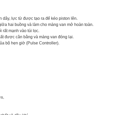
dây, lực từ được tạo ra để kéo piston lên.
 giữa hai buồng và làm cho màng van mở hoàn toàn.
i rất mạnh vào túi lọc.
p suất được cân bằng và màng van đóng lại.
của bộ hẹn giờ (Pulse Controller).
ớn.