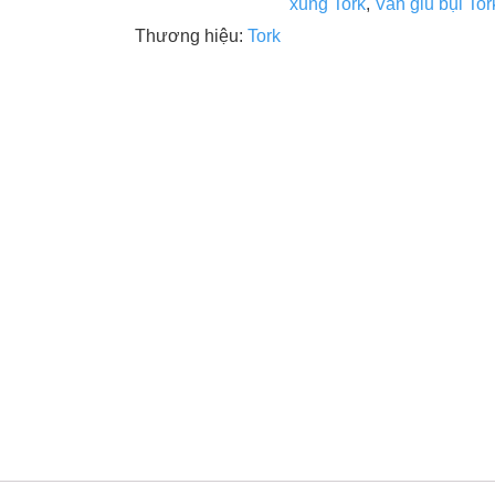
xung Tork
,
Van giũ bụi Tor
Thương hiệu:
Tork