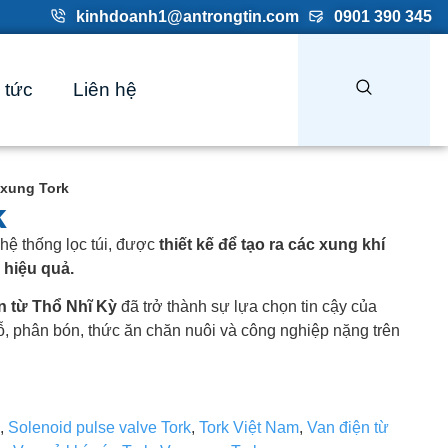
kinhdoanh1@antrongtin.com
0901 390 345
 tức
Liên hệ
 xung Tork
k
ng hệ thống lọc túi, được
thiết kế để tạo ra các xung khí
 hiệu quả.
n từ Thổ Nhĩ Kỳ
đã trở thành sự lựa chọn tin cậy của
, phân bón, thức ăn chăn nuôi và công nghiệp nặng trên
,
Solenoid pulse valve Tork
,
Tork Việt Nam
,
Van điện từ