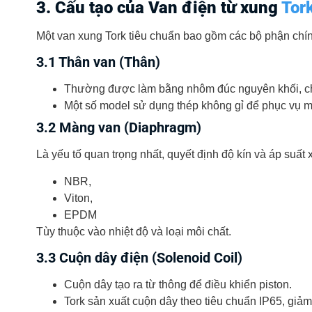
3. Cấu tạo của Van điện từ xung
Tor
Một van xung Tork tiêu chuẩn bao gồm các bộ phận chí
3.1 Thân van (Thân)
Thường được làm bằng nhôm đúc nguyên khối, chịu
Một số model sử dụng thép không gỉ để phục vụ m
3.2 Màng van (Diaphragm)
Là yếu tố quan trọng nhất, quyết định độ kín và áp suấ
NBR,
Viton,
EPDM
Tùy thuộc vào nhiệt độ và loại môi chất.
3.3 Cuộn dây điện (Solenoid Coil)
Cuộn dây tạo ra từ thông để điều khiển piston.
Tork sản xuất cuộn dây theo tiêu chuẩn IP65, giả